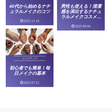
40代から始めるナチ
男性も使える！清潔
ュラルメイクのコツ
感を演出するナチュ
ラルメイクコスメ完
2025.11.18
全ガイド
2025.09.06
メイクアップ
初心者でも簡単！毎
日メイクの基本
2025.07.22