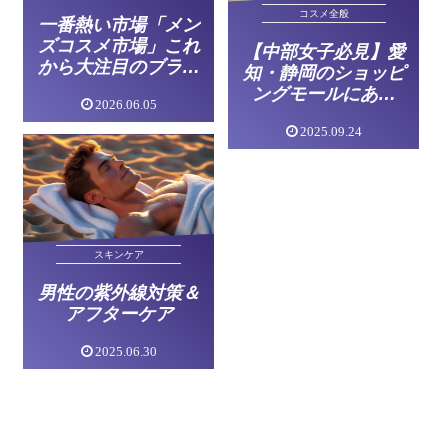
コスメ全般
一番熱い市場「メン
ズコスメ市場」これ
【中部女子必見】愛
から大注目のブラン
知・静岡のショッピ
ド「OCHER（オー
ングモールにある
2026.06.05
カー）」大研究
「パルファン」って
2025.09.24
どんなお店？｜1分
でわかるコスメ美容
情報
スキンケア
男性の紫外線対策＆
アフターケア
2025.06.30