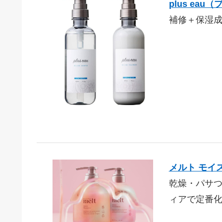
plus ea
補修＋保湿
メルト モイス
乾燥・パサつ
ィアで定番