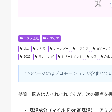
コスメ全般
ヘアケア
uka
いち髪
シャンプー
ヘアケア
ダメージケ
2025
ランキング
トリートメント
人気
Auju
このページにはプロモーションが含まれて
髪質・悩みは人それぞれですが、次の観点を押
洗浄成分（マイルド or 高洗浄）
：アミ