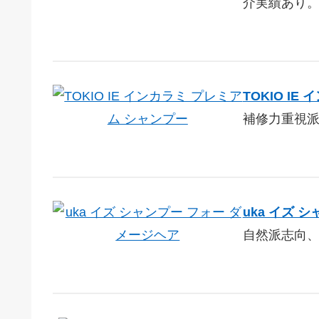
介実績あり
TOKIO I
補修力重視
uka イズ 
自然派志向