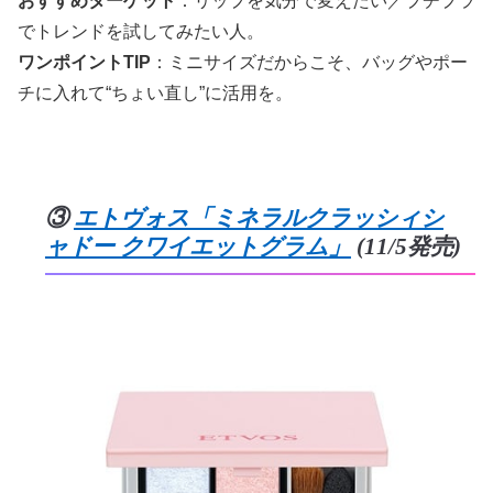
おすすめターゲット
：リップを気分で変えたい／プチプラ
でトレンドを試してみたい人。
ワンポイントTIP
：ミニサイズだからこそ、バッグやポー
チに入れて“ちょい直し”に活用を。
③
エトヴォス「ミネラルクラッシィシ
ャドー クワイエットグラム」
(11/5発売)