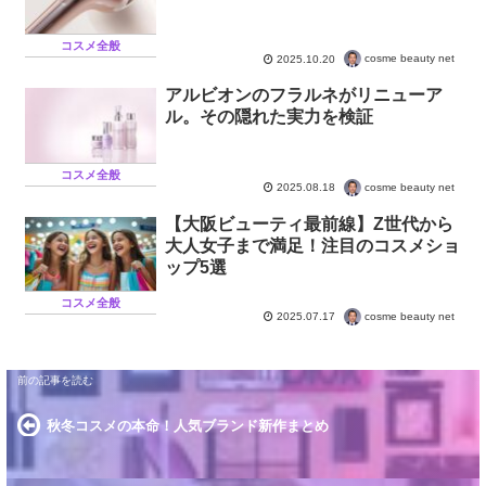
コスメ全般
cosme beauty net
2025.10.20
アルビオンのフラルネがリニューア
ル。その隠れた実力を検証
コスメ全般
cosme beauty net
2025.08.18
【大阪ビューティ最前線】Z世代から
大人女子まで満足！注目のコスメショ
ップ5選
コスメ全般
cosme beauty net
2025.07.17
秋冬コスメの本命！人気ブランド新作まとめ