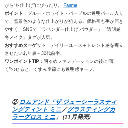
がら“冬仕上げ”にぴったり。
Fasme
ポイント
：ブルー・ホワイト・パープルの透明パール入り
で、雪景色のような仕上がりが狙える。価格帯も手が届き
やすく、SNSで「ラベンダー仕上げ パウダー」「透明感
冬メイク」タグが人気。
おすすめターゲット
：デイリーユース＋トレンド感を両立
させたい若年層～30代前半。
ワンポイントTIP
：明るめファンデーションの後に“薄
く”のせると、くすみ季節にも透明感キープ。
②
ロムアンド「ザ ジューシーラスティ
ングティント ミニ
／
グラスティングカ
ラーグロス ミニ
」 (11月発売)