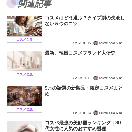
関連記事
コスメはどう選ぶ？タイプ別の失敗し
ない５つのコツ
コスメ全般
cosme beauty net
2025.08.15
最新、韓国コスメブランド大研究
コスメ全般
cosme beauty net
2025.11.17
9月の話題の新製品・限定コスメまと
め
コスメ全般
cosme beauty net
2025.09.04
コスパ最強の美顔器ランキング｜30
代女性に人気のおすすめ機種