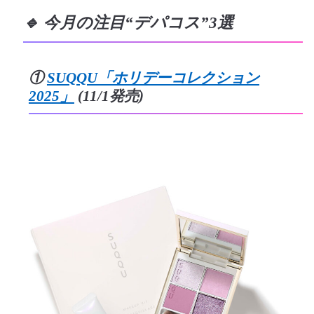
🔹 今月の注目“デパコス”3選
①
SUQQU「ホリデーコレクション
2025」
(11/1発売)