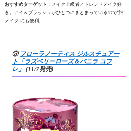
おすすめターゲット
：メイク上級者／トレンドメイク好
き。アイ＆ブラッシュがひとつにまとまっているので“旅
メイク”にも便利。
③
フローラノーティス ジルスチュアー
ト「ラズベリーローズ＆バニラ コフ
レ」
(11/7発売)