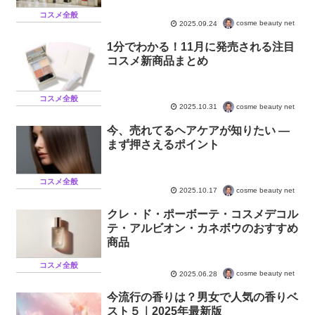
美容情報
コスメ全般
cosme beauty net
2025.09.24
1分でわかる！11月に発売される注目
コスメ新商品まとめ
コスメ全般
cosme beauty net
2025.10.31
今、売れてるヘアケアが知りたい —
まず押さえるポイント
コスメ全般
cosme beauty net
2025.10.17
クレ・ド・ポーボーテ・コスメデコル
テ・アルビオン・カネボウのおすすめ
商品
コスメ全般
cosme beauty net
2025.06.28
今流行の香りは？男女で人気の香りベ
スト５｜2025年最新版