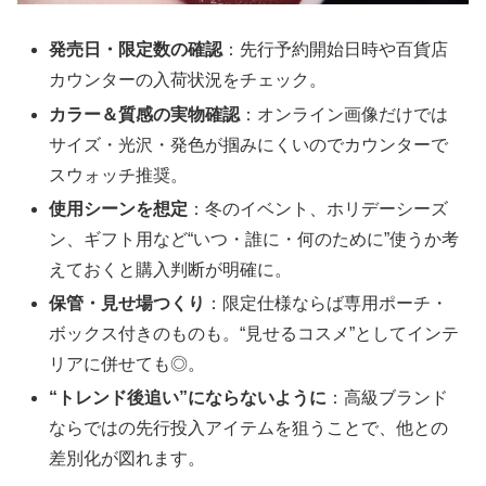
発売日・限定数の確認
：先行予約開始日時や百貨店
カウンターの入荷状況をチェック。
カラー＆質感の実物確認
：オンライン画像だけでは
サイズ・光沢・発色が掴みにくいのでカウンターで
スウォッチ推奨。
使用シーンを想定
：冬のイベント、ホリデーシーズ
ン、ギフト用など“いつ・誰に・何のために”使うか考
えておくと購入判断が明確に。
保管・見せ場つくり
：限定仕様ならば専用ポーチ・
ボックス付きのものも。“見せるコスメ”としてインテ
リアに併せても◎。
“トレンド後追い”にならないように
：高級ブランド
ならではの先行投入アイテムを狙うことで、他との
差別化が図れます。