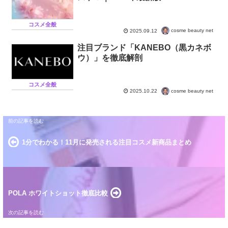
コスメ全般
cosme beauty net
2025.09.12
注目ブランド「KANEBO（黒カネボ
ウ）」を徹底解剖
コスメ全般
cosme beauty net
2025.10.22
1分でわかる！11月に発売される注目コスメ新商品まとめ
POLA ホワイトショット徹底比較